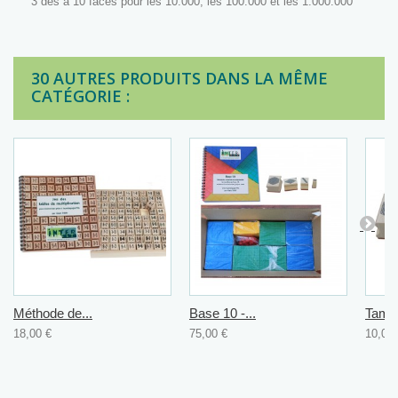
3 dés à 10 faces pour les 10.000, les 100.000 et les 1.000.000
30 AUTRES PRODUITS DANS LA MÊME
CATÉGORIE :
Méthode de...
Base 10 -...
Tampo
18,00 €
75,00 €
10,00 